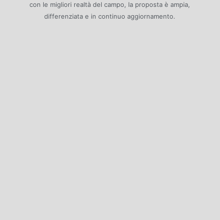
e
t
t
con le migliori realtà del campo, la proposta è ampia,
b
a
o
differenziata e in continuo aggiornamento.
o
g
k
o
r
k
a
m