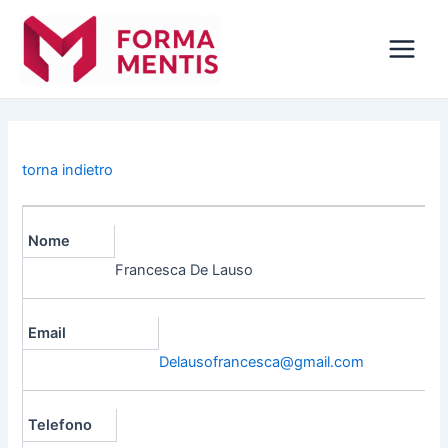
Vai
Navigazione
Main
al
articoli
Menu
contenuto
torna indietro
Nome
Francesca De Lauso
Email
Delausofrancesca@gmail.com
Telefono