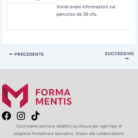
Vorrei avere informazioni sul
percorso da 36 cfu.
SUCCESSIVO
PRECEDENTE
F
I
T
a
n
i
Costruiamo percorsi didattici su misura per ogni tipo di
c
s
k
esigenza formativa e lavorativa. Grazie alla collaborazione