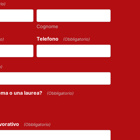
io)
Cognome
Telefono
io)
(Obbligatorio)
o)
oma o una laurea?
(Obbligatorio)
vorativo
(Obbligatorio)