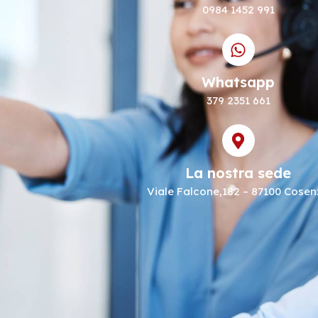
0984 1452 991
Whatsapp
379 2351 661
La nostra sede
Viale Falcone,182 – 87100 Cose