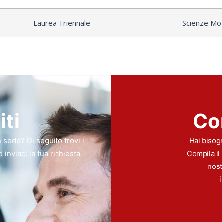
Laurea Triennale
Scienze Mo
iti
Co
 sede? Di seguito trovi i
Hai bisogn
inviaci la tua richiesta
Compila il 
nost