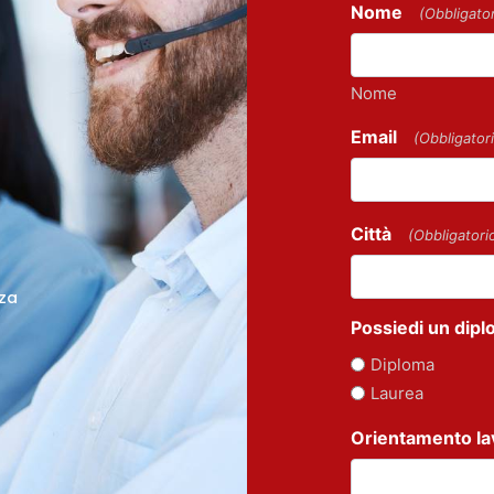
Nome
(Obbligator
Nome
Email
(Obbligator
Città
(Obbligatori
nza
Possiedi un dipl
Diploma
Laurea
Orientamento la