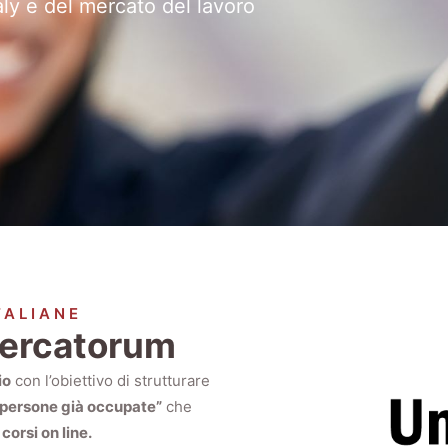
aly e del mercato del lavoro
TALIANE
Mercatorum
io
con l’obiettivo di strutturare
“persone già occupate”
che
i
corsi on line.