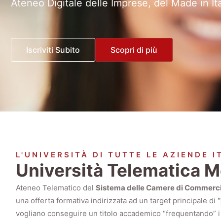
Ateneo Digitale delle Imprese, del Made in It
Iscriviti Subito
Scopri di più
L'UNIVERSITÀ DI TUTTE LE AZIENDE I
Università Telematica 
Ateneo Telematico del
Sistema delle Camere di Commerc
una offerta formativa indirizzata ad un target principale di
vogliano conseguire un titolo accademico “frequentando” 