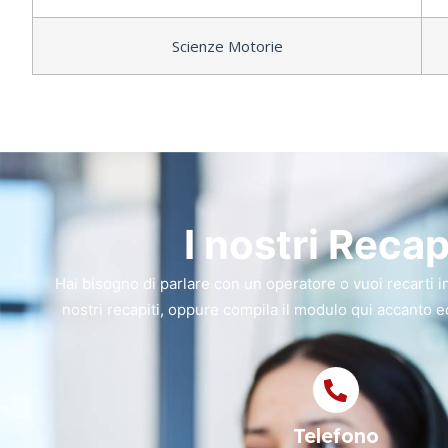
Scienze Motorie
I nostri Recap
Hai bisogno di parlare con un operatore o vuoi recarti in
nostri recapiti, oppure compila il modulo qui accanto ed 
Telefono