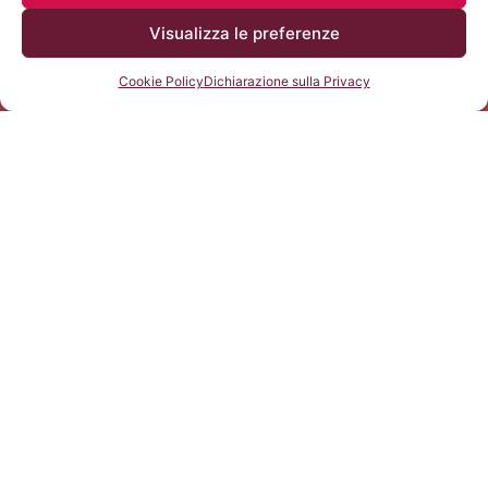
idee fondamentali di testi complessi su argomenti sia
Visualizza le preferenze
concreti sia astratti, comprese le discussioni tecniche nel
proprio settore di specializzazione.
Cookie Policy
Dichiarazione sulla Privacy
Livello CEFR B2 ESOL INTERNATIONAL
Abilità: reading, writing, listening, speaking
Iscriviti Subito
UNIPEGASO