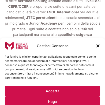
BI offre
certificazioni linguistiche
adatte a tutti i
livelli del
CEFR/QCER
e propone tre suite di esami pensate per
candidati di età diverse:
ESOL International
per adulti e
adolescenti,
JTEC per studenti
della scuola secondaria di
primo grado e
Junior Academy
per i bambini della scuola
primaria. Ogni suite è adattata non solo all’età dei
partecipanti ma anche alle
specifiche esigenze
educative
e consultive, che orientano i nostri corsi e la
Gestisci Consenso
preparazione all’accreditamento internazionale.
Per fornire le migliori esperienze, utilizziamo tecnologie come i cookie
per memorizzare e/o accedere alle informazioni del dispositivo. Il
consenso a queste tecnologie ci permetterà di elaborare dati come il
comportamento di navigazione o ID unici su questo sito. Non
acconsentire o ritirare il consenso può influire negativamente su alcune
caratteristiche e funzioni.
CORSI IN EVIDENZA
BI level B2 Certificate
Accetta
Il candidato che supera l’esame BI level B2 Certificate in
Nega
ESOL International (B2 CEFR) è in grado di comprendere le